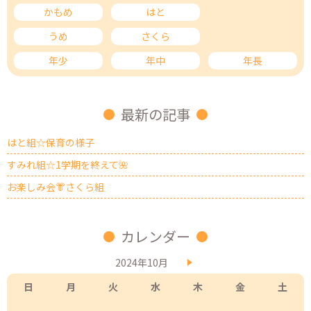
かもめ
はと
ひばり
うめ
さくら
もも
年少
年中
年長
最新の記事
はと組☆保育の様子
すみれ組☆1学期を終えて🌺
お楽しみ会👘さくら組
カレンダー
2024年10月
日
月
火
水
木
金
土