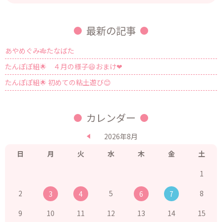
最新の記事
あやめぐみ🎋たなばた
たんぽぽ組🌟 ４月の様子😆おまけ❤
たんぽぽ組🌟 初めての粘土遊び😊
カレンダー
2026年8月
日
月
火
水
木
金
土
1
2
5
8
3
4
6
7
9
10
11
12
13
14
15