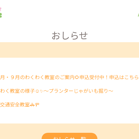
おしらせ
８月・９月のわくわく教室のご案内🌻申込受付中！申込はこちら
わく教室の様子☺️✨～プランターじゃがいも掘り～
🚓交通安全教室🚓🚥