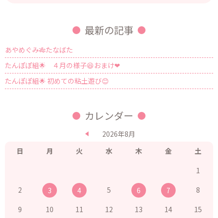
最新の記事
あやめぐみ🎋たなばた
たんぽぽ組🌟 ４月の様子😆おまけ❤
たんぽぽ組🌟 初めての粘土遊び😊
カレンダー
2026年8月
日
月
火
水
木
金
土
1
2
5
8
3
4
6
7
9
10
11
12
13
14
15