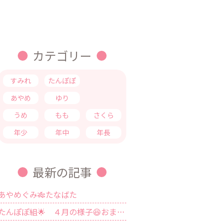
カテゴリー
すみれ
たんぽぽ
つくし
あやめ
ゆり
きく
うめ
もも
さくら
年少
年中
年長
最新の記事
あやめぐみ🎋たなばた
たんぽぽ組🌟 ４月の様子😆おまけ❤