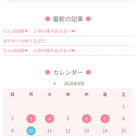
最新の記事
たんぽぽ組🌟 ５月の様子😆おまけ❤
あやめぐみ🎋たなばた
たんぽぽ組🌟 ４月の様子😆おまけ❤
カレンダー
2026年8月
日
月
火
水
木
金
土
1
2
5
8
3
4
6
7
9
11
12
13
14
15
10