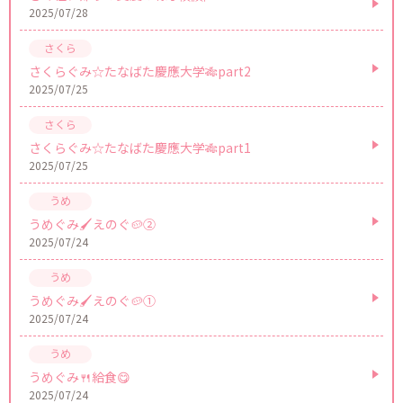
2025/07/28
さくらぐみ☆たなばた慶應大学🎋part2
2025/07/25
さくらぐみ☆たなばた慶應大学🎋part1
2025/07/25
うめぐみ🖌️えのぐ🥔②
2025/07/24
うめぐみ🖌️えのぐ🥔①
2025/07/24
うめぐみ🍴給食😋
2025/07/24