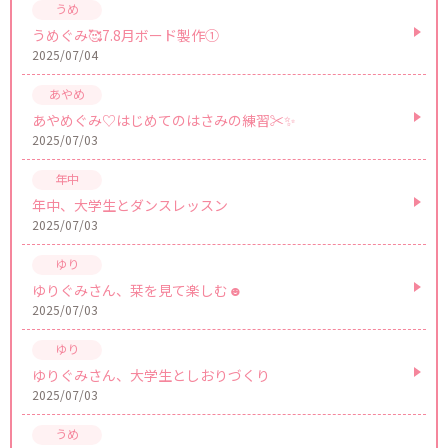
うめぐみ🥰7.8月ボード製作①
2025/07/04
あやめぐみ♡はじめてのはさみの練習✂✨
2025/07/03
年中、大学生とダンスレッスン
2025/07/03
ゆりぐみさん、栞を見て楽しむ☻
2025/07/03
ゆりぐみさん、大学生としおりづくり
2025/07/03