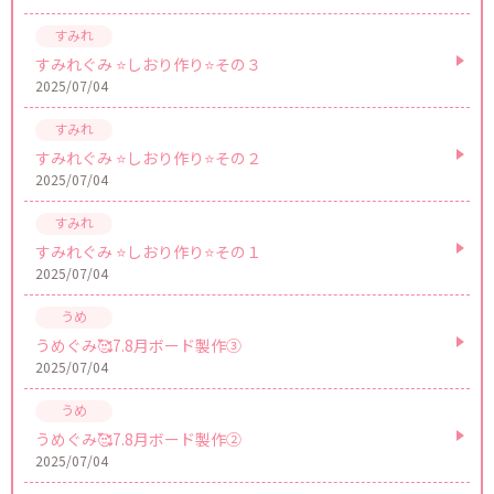
すみれぐみ ⭐しおり作り⭐その３
2025/07/04
すみれぐみ ⭐しおり作り⭐その２
2025/07/04
すみれぐみ ⭐しおり作り⭐その１
2025/07/04
うめぐみ🥰7.8月ボード製作③
2025/07/04
うめぐみ🥰7.8月ボード製作②
2025/07/04