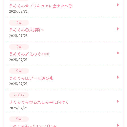
うめぐみ💖プリキュアに会えた～🥰
2025/07/31
うめぐみ😊大掃除✨
2025/07/29
うめぐみ🖌️えのぐ🥔③
2025/07/29
うめぐみ🏊🏼プール遊び☀️
2025/07/29
さくらぐみ😊お楽しみ会に向けて
2025/07/29
うめぐみ🌟元気いっぱい🔥