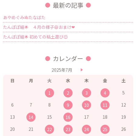
最新の記事
あやめぐみ🎋たなばた
たんぽぽ組🌟 ４月の様子😆おまけ❤
たんぽぽ組🌟 初めての粘土遊び😊
カレンダー
2025年7月
日
月
火
水
木
金
土
5
1
2
3
4
6
7
8
12
9
10
11
13
15
17
18
19
14
16
20
21
26
22
23
24
25