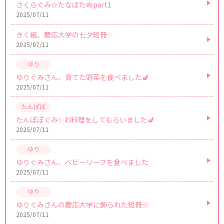
さくらぐみ☆たなばた🎋part1
2025/07/11
きく組、慶応大学の七夕短冊✨
2025/07/11
ゆりぐみさん、育てた野菜を食べました🍆
2025/07/11
たんぽぽぐみ✨お料理をしてもらいました🍆
2025/07/11
ゆりぐみさん、ベビーリーフを食べました
2025/07/11
ゆりぐみさんの慶応大学に飾られた短冊☆
2025/07/11