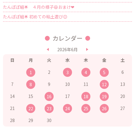
たんぽぽ組🌟 ４月の様子😆おまけ❤
たんぽぽ組🌟 初めての粘土遊び😊
カレンダー
2026年6月
日
月
火
水
木
金
土
2
6
1
3
4
5
7
9
10
11
13
8
12
14
15
17
20
16
18
19
21
27
22
23
24
25
26
28
29
30