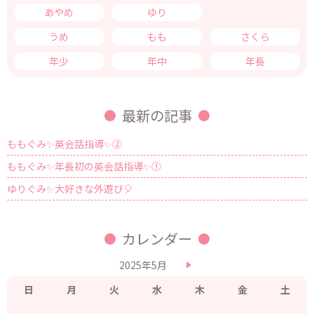
あやめ
ゆり
きく
うめ
もも
さくら
年少
年中
年長
最新の記事
ももぐみ✨英会話指導✨②
ももぐみ✨年長初の英会話指導✨①
ゆりぐみ✨大好きな外遊び🎈
カレンダー
2025年5月
日
月
火
水
木
金
土