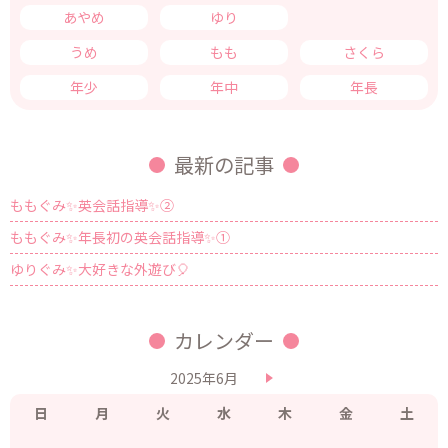
あやめ
ゆり
きく
うめ
もも
さくら
年少
年中
年長
最新の記事
ももぐみ✨英会話指導✨②
ももぐみ✨年長初の英会話指導✨①
ゆりぐみ✨大好きな外遊び🎈
カレンダー
2025年6月
日
月
火
水
木
金
土