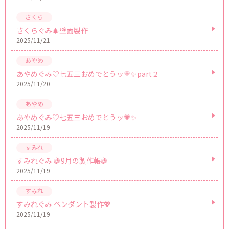
さくらぐみ🎄壁面製作
2025/11/21
あやめぐみ♡七五三おめでとうッ🍭✨part２
2025/11/20
あやめぐみ♡七五三おめでとうッ💗✨
2025/11/19
すみれぐみ 🍇9月の製作帳🍇
2025/11/19
すみれぐみ ペンダント製作💖
2025/11/19