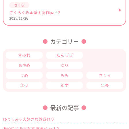
さくらぐみ🎄壁面製作part2
2025/11/26
カテゴリー
すみれ
たんぽぽ
つくし
あやめ
ゆり
きく
うめ
もも
さくら
年少
年中
年長
最新の記事
ゆりぐみ✨大好きな外遊び🎈
あやめぐみ🌞なす収穫🍆part２