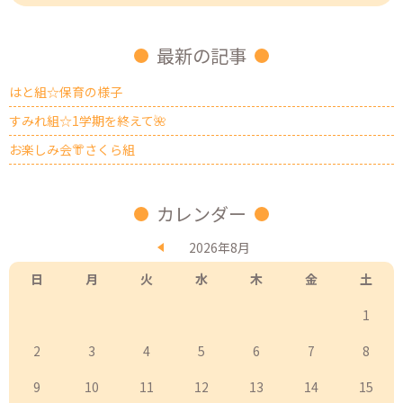
最新の記事
はと組☆保育の様子
すみれ組☆1学期を終えて🌺
お楽しみ会👘さくら組
カレンダー
2026年8月
日
月
火
水
木
金
土
1
2
3
4
5
6
7
8
9
10
11
12
13
14
15