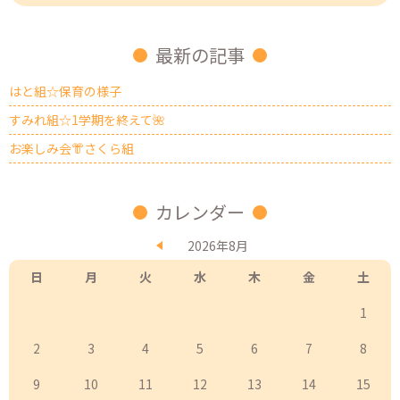
最新の記事
はと組☆保育の様子
すみれ組☆1学期を終えて🌺
お楽しみ会👘さくら組
カレンダー
2026年8月
日
月
火
水
木
金
土
1
2
3
4
5
6
7
8
9
10
11
12
13
14
15