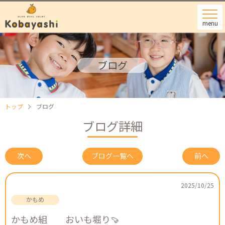
menu
ブログ
トップ
ブログ
ブログ詳細
次へ
ブログ一覧へ
前へ
2025/10/25
かもめ組 おいも堀り🍠