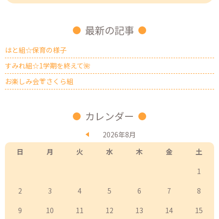
最新の記事
はと組☆保育の様子
すみれ組☆1学期を終えて🌺
お楽しみ会👘さくら組
カレンダー
2026年8月
日
月
火
水
木
金
土
1
2
3
4
5
6
7
8
9
10
11
12
13
14
15