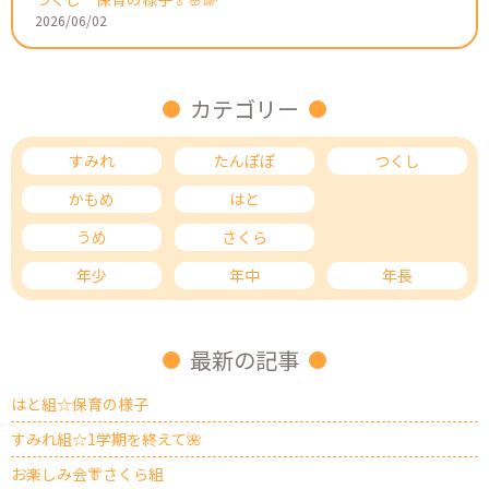
2026/06/02
カテゴリー
すみれ
たんぽぽ
つくし
かもめ
はと
ひばり
うめ
さくら
もも
年少
年中
年長
最新の記事
はと組☆保育の様子
すみれ組☆1学期を終えて🌺
お楽しみ会👘さくら組