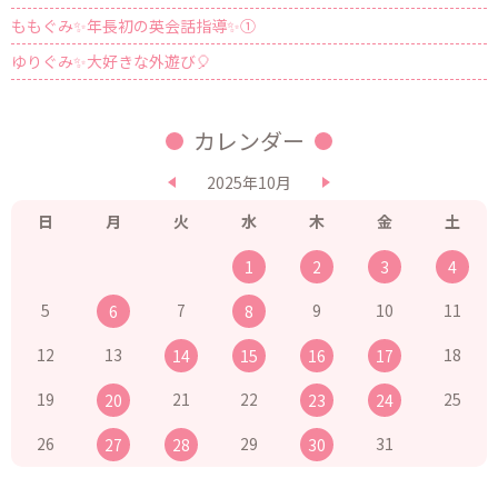
ももぐみ✨年長初の英会話指導✨①
ゆりぐみ✨大好きな外遊び🎈
カレンダー
2025年10月
日
月
火
水
木
金
土
1
2
3
4
5
7
9
10
11
6
8
12
13
18
14
15
16
17
19
21
22
25
20
23
24
26
29
31
27
28
30