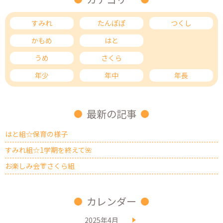
すみれ
たんぽぽ
つくし
かもめ
はと
ひばり
うめ
さくら
もも
年少
年中
年長
最新の記事
はと組☆保育の様子
すみれ組☆1学期を終えて🌺
お楽しみ会👘さくら組
カレンダー
2025年4月