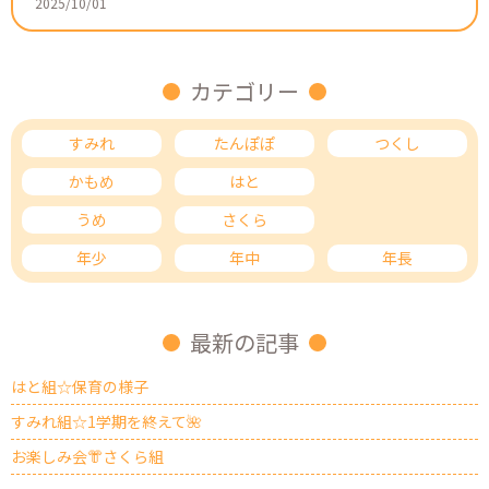
2025/10/01
カテゴリー
すみれ
たんぽぽ
つくし
かもめ
はと
ひばり
うめ
さくら
もも
年少
年中
年長
最新の記事
はと組☆保育の様子
すみれ組☆1学期を終えて🌺
お楽しみ会👘さくら組