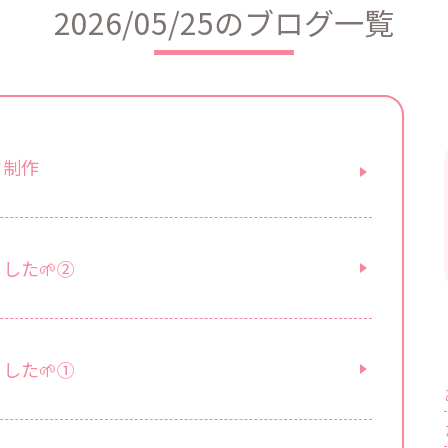
2026/05/25のブログ一覧
ド制作
した🌱②
した🌱①