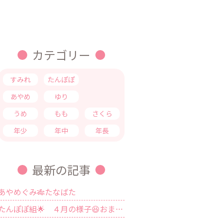
カテゴリー
すみれ
たんぽぽ
つくし
あやめ
ゆり
きく
うめ
もも
さくら
年少
年中
年長
最新の記事
あやめぐみ🎋たなばた
たんぽぽ組🌟 ４月の様子😆おまけ❤