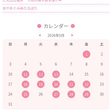
たんぽぽ組🌟 ５月の様子😆おまけ❤
あやめぐみ🎋たなばた
カレンダー
2026年5月
日
月
火
水
木
金
土
2
1
3
4
5
6
7
8
9
10
14
15
16
11
12
13
17
23
18
19
20
21
22
24
26
30
25
27
28
29
31