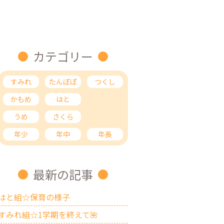
カテゴリー
すみれ
たんぽぽ
つくし
かもめ
はと
ひばり
うめ
さくら
もも
年少
年中
年長
最新の記事
はと組☆保育の様子
すみれ組☆1学期を終えて🌺