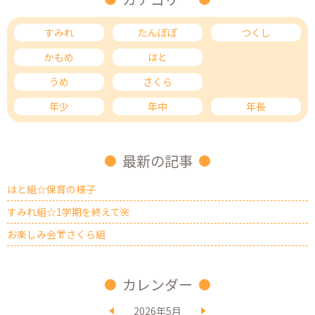
すみれ
たんぽぽ
つくし
かもめ
はと
ひばり
うめ
さくら
もも
年少
年中
年長
最新の記事
はと組☆保育の様子
すみれ組☆1学期を終えて🌺
お楽しみ会👘さくら組
カレンダー
2026年5月