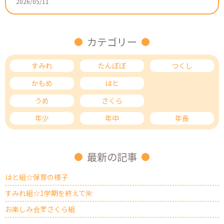
2026/05/11
カテゴリー
すみれ
たんぽぽ
つくし
かもめ
はと
ひばり
うめ
さくら
もも
年少
年中
年長
最新の記事
はと組☆保育の様子
すみれ組☆1学期を終えて🌺
お楽しみ会👘さくら組